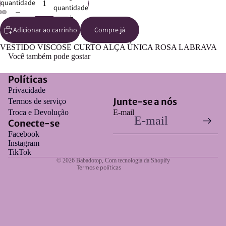
quantidade
quantidade
Adicionar ao carrinho
Compre já
VESTIDO VISCOSE CURTO ALÇA ÚNICA ROSA LABRAVA
Você também pode gostar
Políticas
Privacidade
Política de privacidade
Junte-se a nós
Termos de serviço
Política de frete
Troca e Devolução
E-mail
Conecte-se
Política de reembolso
Facebook
Termos de serviço
Instagram
Informações de contato
TikTok
© 2026
Babadotop
,
Com tecnologia da Shopify
Termos e políticas