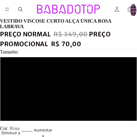
Total d
itens n
carrinh
0
VESTIDO VISCOSE CURTO ALÇA ÚNICA ROSA
LABRAVA
PREÇO NORMAL
R$ 349,00
PREÇO
PROMOCIONAL
R$ 70,00
Tamanho
G
M
P
PP
Cor
Rosa
Aumentar
Diminuir a
a