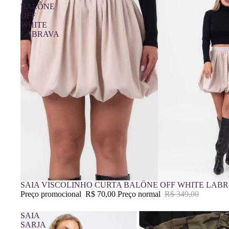
BALÔNE
OFF
WHITE
LABRAVA
Promoção
SAIA VISCOLINHO CURTA BALÔNE OFF WHITE LAB
Preço promocional
R$ 70,00
Preço normal
R$ 349,00
SAIA
SARJA