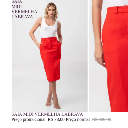
SAIA
MIDI
VERMELHA
LABRAVA
Promoção
SAIA MIDI VERMELHA LABRAVA
Preço promocional
R$ 78,00
Preço normal
R$ 389,00