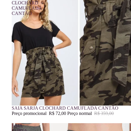
CLOCHARD
CAMUFLADA
CANTÃO
Promoção
SAIA SARJA CLOCHARD CAMUFLADA CANTÃO
Preço promocional
R$ 72,00
Preço normal
R$ 359,00
SAIA
CURTA