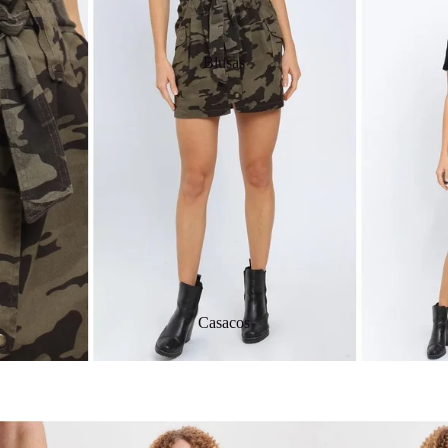
Blusas
Casacos