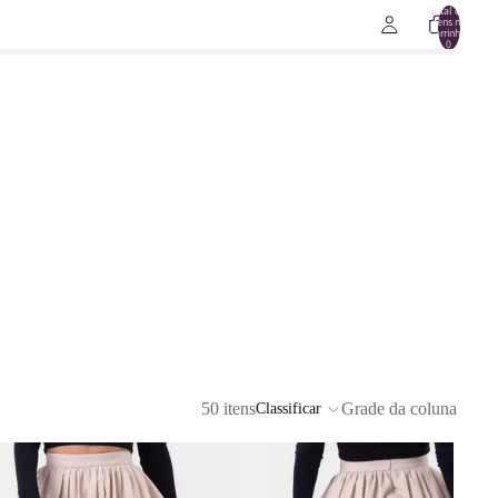
Total de
itens no
carrinho:
0
50 itens
Grade da coluna
Classificar