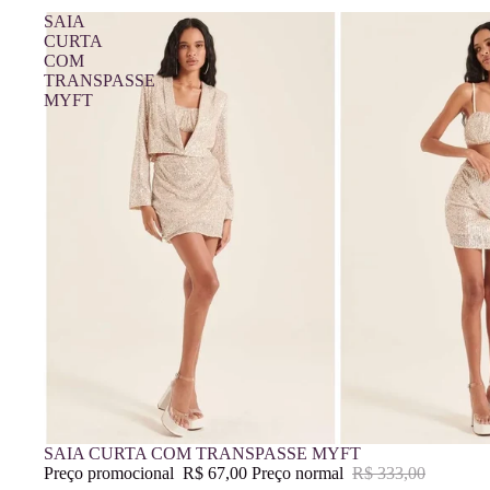
SAIA
CURTA
COM
TRANSPASSE
MYFT
Promoção
SAIA CURTA COM TRANSPASSE MYFT
Preço promocional
R$ 67,00
Preço normal
R$ 333,00