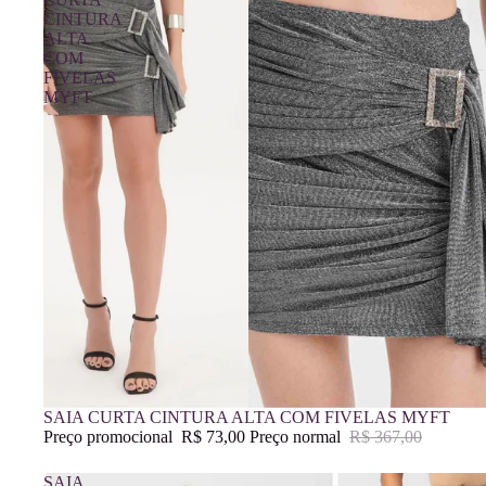
CINTURA
ALTA
COM
FIVELAS
MYFT
Promoção
SAIA CURTA CINTURA ALTA COM FIVELAS MYFT
Preço promocional
R$ 73,00
Preço normal
R$ 367,00
SAIA