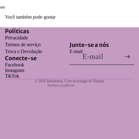
Você também pode gostar
Políticas
Privacidade
Política de privacidade
Junte-se a nós
Termos de serviço
Política de frete
Troca e Devolução
E-mail
Conecte-se
Política de reembolso
Facebook
Termos de serviço
Instagram
Informações de contato
TikTok
© 2026
Babadotop
,
Com tecnologia da Shopify
Termos e políticas